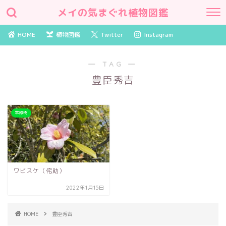
メイの気まぐれ植物図鑑
HOME
植物図鑑
Twitter
Instagram
― TAG ―
豊臣秀吉
常緑樹
ワビスケ（侘助）
2022年1月15日
HOME
豊臣秀吉