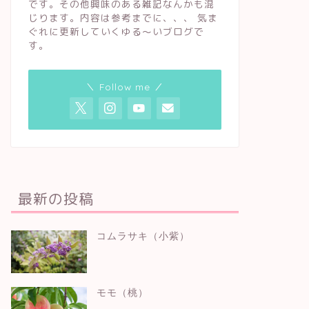
です。その他興味のある雑記なんかも混
じります。内容は参考までに、、、 気ま
ぐれに更新していくゆる〜いブログで
す。
＼ Follow me ／
最新の投稿
コムラサキ（小紫）
モモ（桃）