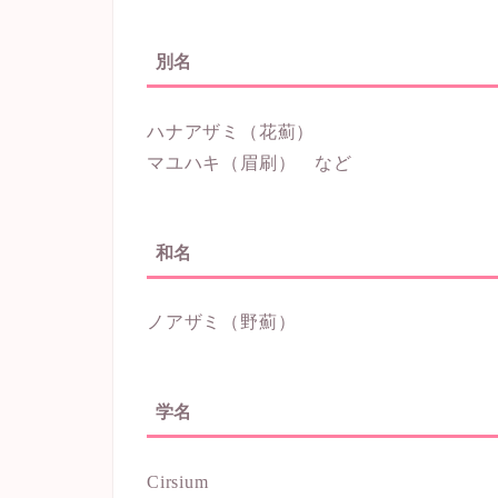
別名
ハナアザミ（花薊）
マユハキ（眉刷） など
和名
ノアザミ（野薊）
学名
Cirsium