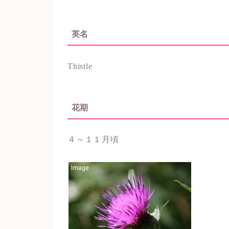
英名
Thistle
花期
４～１１月頃