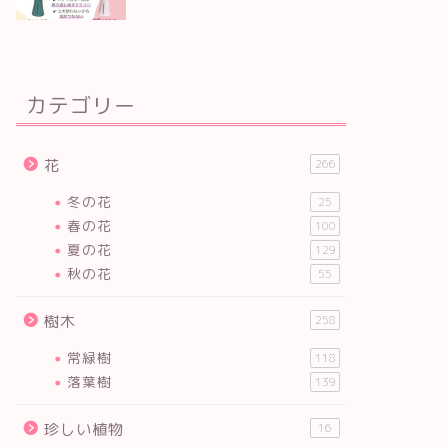
カテゴリー
花
266
冬の花
25
春の花
100
夏の花
129
秋の花
55
樹木
258
常緑樹
118
落葉樹
139
珍しい植物
16