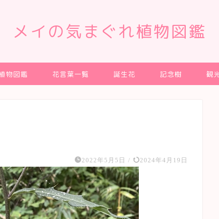
メイの気まぐれ植物図鑑
植物図鑑
花言葉一覧
誕生花
記念樹
観
2022年5月5日
/
2024年4月19日