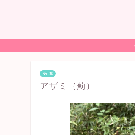
夏の花
アザミ（薊）