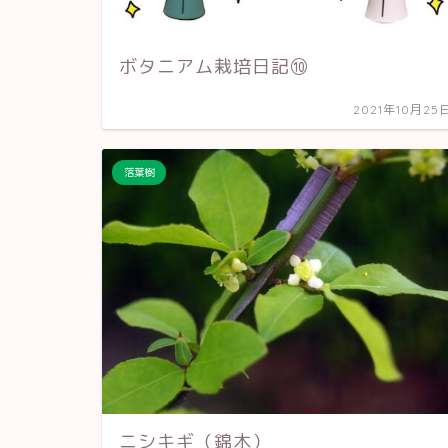
ボタニアム栽培日記⑩
2021年10月25
落葉樹
ニシキギ（錦木）