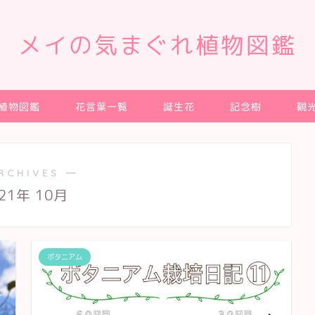
メイの気まぐれ植物図鑑
植物図鑑
花言葉一覧
誕生花
記念樹
観
RCHIVES ―
21年 10月
ボタニアム