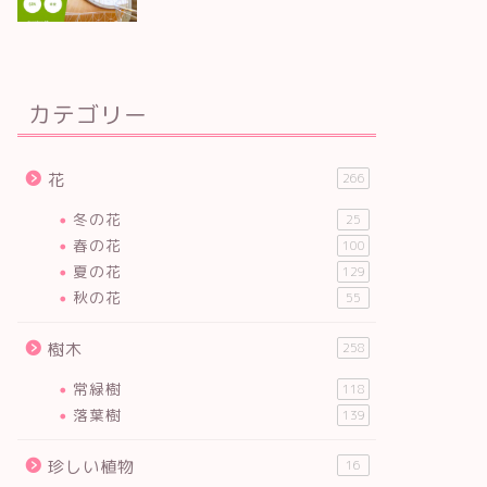
カテゴリー
花
266
冬の花
25
春の花
100
夏の花
129
秋の花
55
樹木
258
常緑樹
118
落葉樹
139
珍しい植物
16