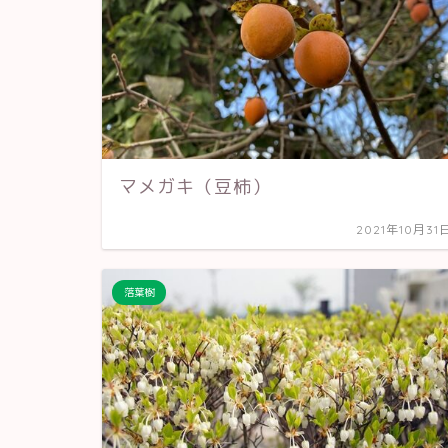
マメガキ（豆柿）
2021年10月31
落葉樹