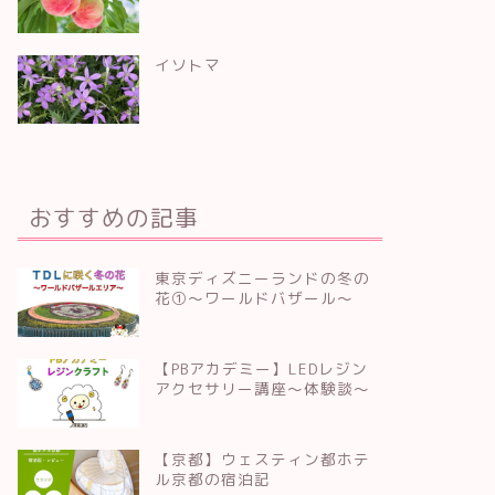
イソトマ
おすすめの記事
東京ディズニーランドの冬の
花①～ワールドバザール～
【PBアカデミー】LEDレジン
アクセサリー講座～体験談～
【京都】ウェスティン都ホテ
ル京都の宿泊記