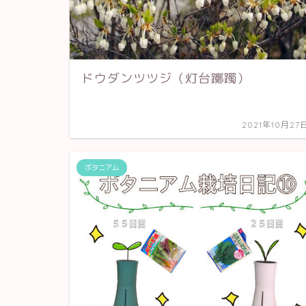
ドウダンツツジ（灯台躑躅）
2021年10月27
ボタニアム