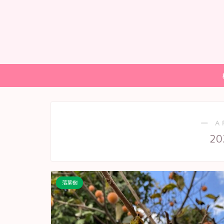
― A
20
落葉樹