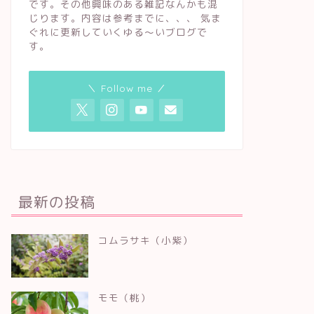
です。その他興味のある雑記なんかも混
じります。内容は参考までに、、、 気ま
ぐれに更新していくゆる〜いブログで
す。
＼ Follow me ／
最新の投稿
コムラサキ（小紫）
モモ（桃）