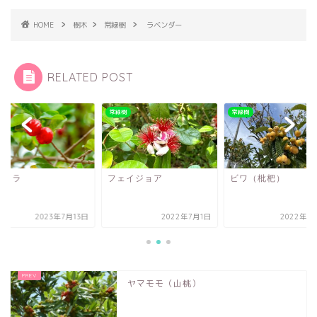
HOME
樹木
常緑樹
ラベンダー
RELATED POST
樹
常緑樹
常緑樹
セロラ
フェイジョア
ビワ（枇杷）
2023年7月13日
2022年7月1日
2022年1
ヤマモモ（山桃）