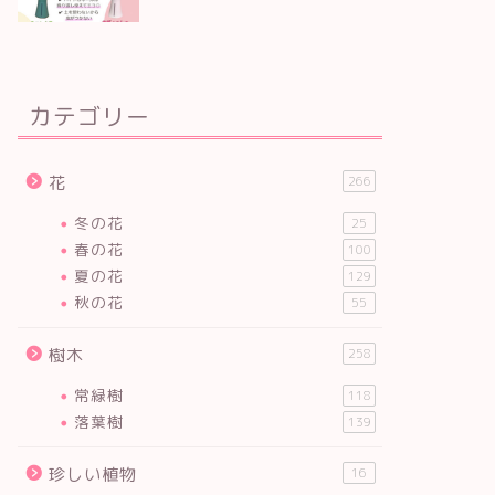
カテゴリー
花
266
冬の花
25
春の花
100
夏の花
129
秋の花
55
樹木
258
常緑樹
118
落葉樹
139
珍しい植物
16