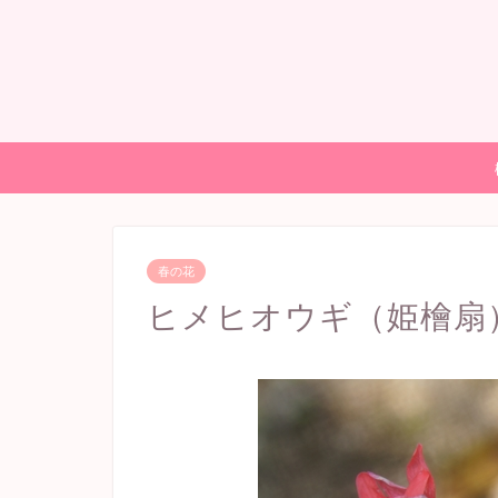
春の花
ヒメヒオウギ（姫檜扇