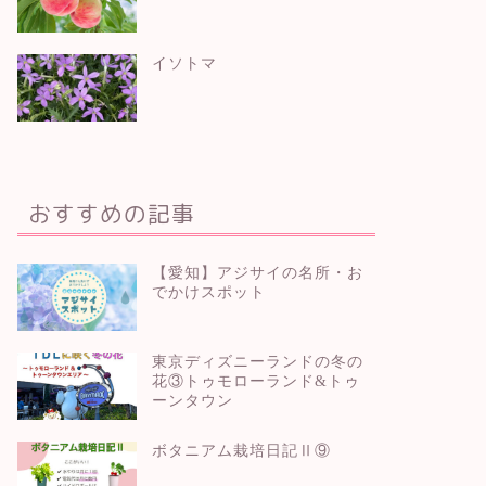
イソトマ
おすすめの記事
【愛知】アジサイの名所・お
でかけスポット
東京ディズニーランドの冬の
花③トゥモローランド&トゥ
ーンタウン
ボタニアム栽培日記Ⅱ⑨