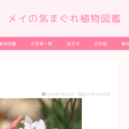
メイの気まぐれ植物図鑑
植物図鑑
花言葉一覧
誕生花
記念樹
観
）
2023年6月20日
/
2023年6月20日