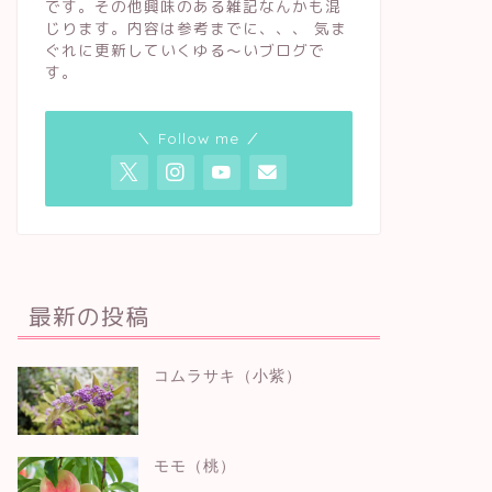
です。その他興味のある雑記なんかも混
じります。内容は参考までに、、、 気ま
ぐれに更新していくゆる〜いブログで
す。
＼ Follow me ／
最新の投稿
コムラサキ（小紫）
モモ（桃）