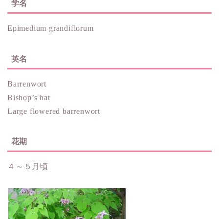
学名
Epimedium grandiflorum
英名
Barrenwort
Bishop’s hat
Large flowered barrenwort
花期
４～５月頃