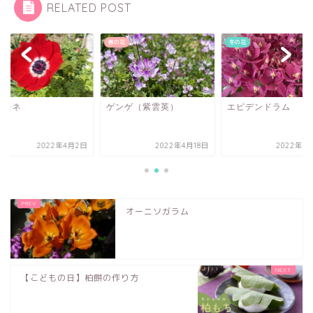
RELATED POST
花
春の花
冬の花
ネモネ
ゲンゲ（紫雲英）
エピデンドラム
2022年4月2日
2022年4月18日
2022年6
オーニソガラム
【こどもの日】柏餅の作り方