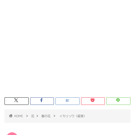
HOME
花
春の花
イカリソウ（碇草）