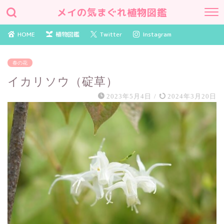
メイの気まぐれ植物図鑑
HOME
植物図鑑
Twitter
Instagram
春の花
イカリソウ（碇草）
2023年5月4日
/
2024年3月20日