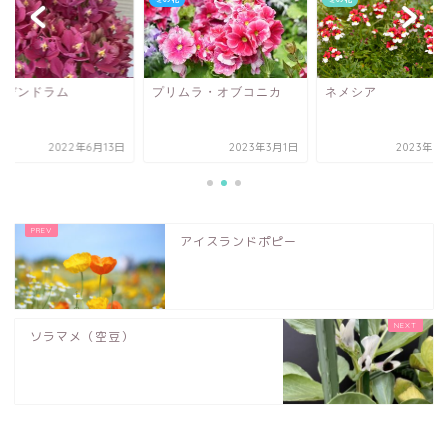
ピデンドラム
プリムラ・オブコニカ
ネメシア
2022年6月13日
2023年3月1日
2023年3
アイスランドポピー
ソラマメ（空豆）