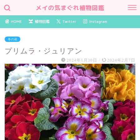
メイの気まぐれ植物図鑑
HOME
植物図鑑
Twitter
Instagram
冬の花
プリムラ・ジュリアン
2024年1月30日
/
2024年2月7日