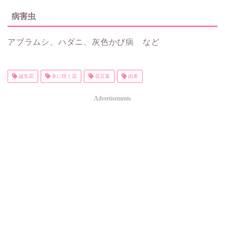
病害虫
アブラムシ、ハダニ、灰色かび病 など
誕生花
冬に咲く花
花言葉
由来
Advertisements