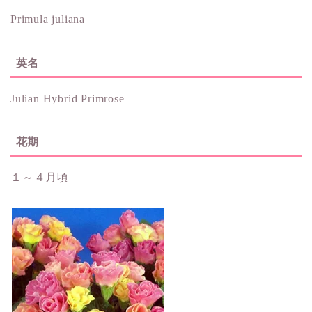
Primula juliana
英名
Julian Hybrid Primrose
花期
１～４月頃