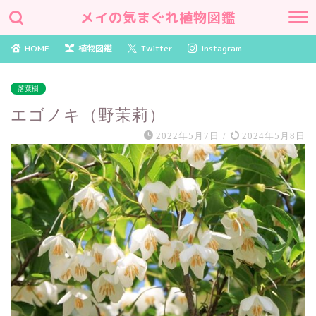
メイの気まぐれ植物図鑑
HOME
植物図鑑
Twitter
Instagram
落葉樹
エゴノキ（野茉莉）
2022年5月7日
/
2024年5月8日