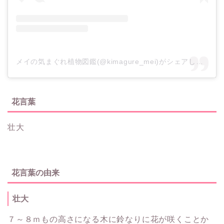
メイの気まぐれ植物図鑑(@kimagure_mei)がシェアした投稿
花言葉
壮大
花言葉の由来
壮大
７～８ｍもの高さになる木に鈴なりに花が咲くことか