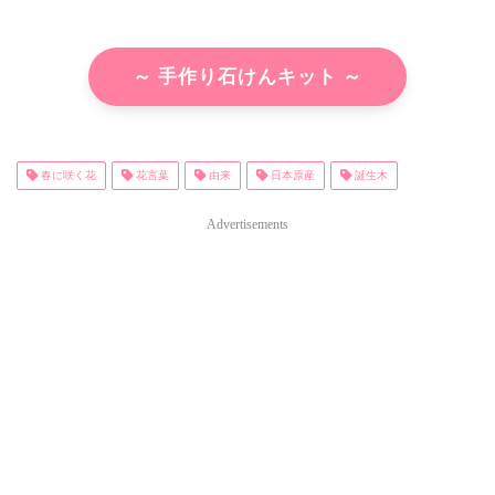
～ 手作り石けんキット ～
春に咲く花
花言葉
由来
日本原産
誕生木
Advertisements