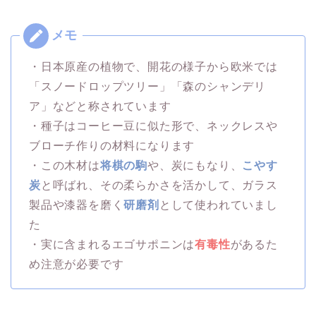
・日本原産の植物で、開花の様子から欧米では
「スノードロップツリー」「森のシャンデリ
ア」などと称されています
・種子はコーヒー豆に似た形で、ネックレスや
ブローチ作りの材料になります
・この木材は
将棋の駒
や、炭にもなり、
こやす
炭
と呼ばれ、その柔らかさを活かして、ガラス
製品や漆器を磨く
研磨剤
として使われていまし
た
・実に含まれるエゴサポニンは
有毒性
があるた
め注意が必要です