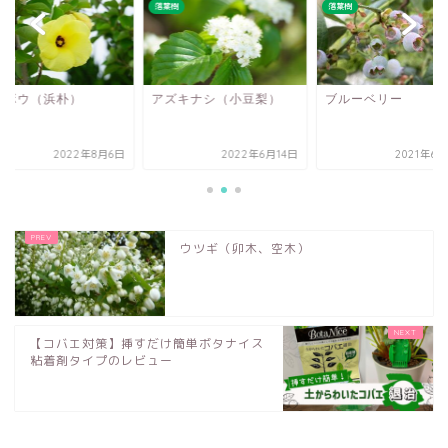
樹
落葉樹
落葉樹
マボウ（浜朴）
アズキナシ（小豆梨）
ブルーベリー
2022年8月6日
2022年6月14日
2021年6
ウツギ（卯木、空木）
【コバエ対策】挿すだけ簡単ボタナイス
粘着剤タイプのレビュー