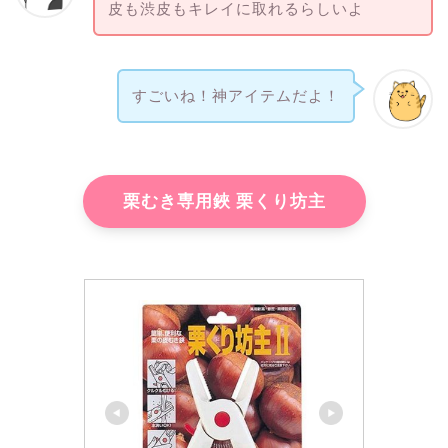
皮も渋皮もキレイに取れるらしいよ
すごいね！神アイテムだよ！
栗むき専用鋏 栗くり坊主