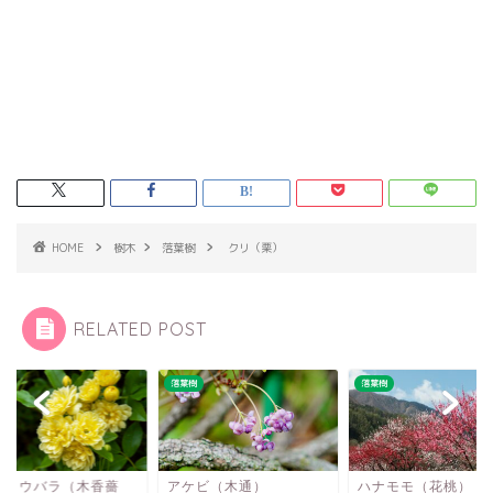
HOME
樹木
落葉樹
クリ（栗）
RELATED POST
樹
落葉樹
落葉樹
ッコウバラ（木香薔
アケビ（木通）
ハナモモ（花桃）