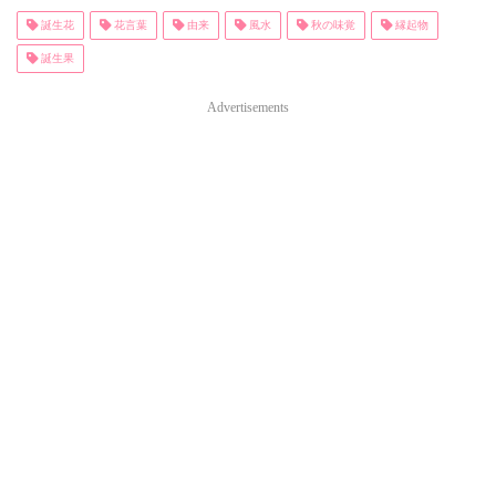
誕生花
花言葉
由来
風水
秋の味覚
縁起物
誕生果
Advertisements