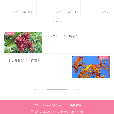
）
2023年5月11日
2023年3月10日
2022年3
サンゴジュ（珊瑚樹）
オオモミジ（大紅葉）
プライバシーポリシー
免責事項
2019–2026 メイの気まぐれ植物図鑑