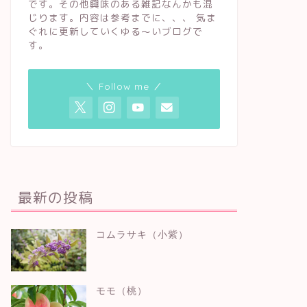
です。その他興味のある雑記なんかも混
じります。内容は参考までに、、、 気ま
ぐれに更新していくゆる〜いブログで
す。
＼ Follow me ／
最新の投稿
コムラサキ（小紫）
モモ（桃）