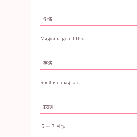
学名
Magnolia grandiflora
英名
Southern magnolia
花期
５～７月頃