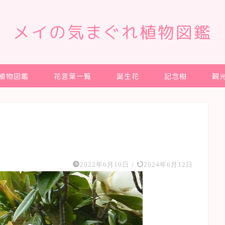
メイの気まぐれ植物図鑑
植物図鑑
花言葉一覧
誕生花
記念樹
観
）
2022年6月10日
/
2024年6月12日