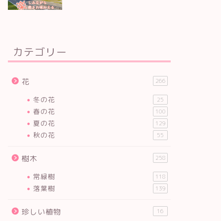
カテゴリー
花
266
冬の花
25
春の花
100
夏の花
129
秋の花
55
樹木
258
常緑樹
118
落葉樹
139
珍しい植物
16