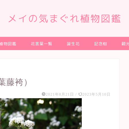
メイの気まぐれ植物図鑑
植物図鑑
花言葉一覧
誕生花
記念樹
観
葉藤袴）
2021年8月21日
/
2023年5月10日