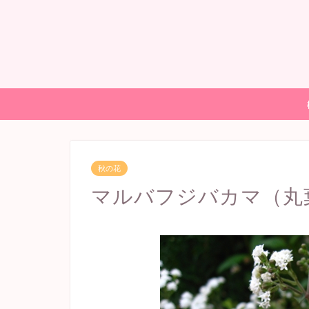
秋の花
マルバフジバカマ（丸