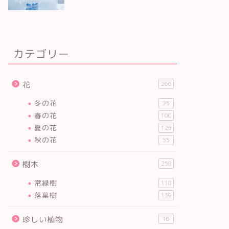
カテゴリー
花
266
冬の花
25
春の花
100
夏の花
129
秋の花
55
樹木
258
常緑樹
118
落葉樹
139
珍しい植物
16