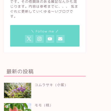
です。その他興味のある雑記なんかも混
じります。内容は参考までに、、、 気ま
ぐれに更新していくゆる〜いブログで
す。
＼ Follow me ／
最新の投稿
コムラサキ（小紫）
モモ（桃）