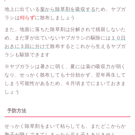
地上に出ている
葉から除草剤を吸収する
ため、ヤブガ
ラシは
刈らず
に散布しましょう
また、地面に落ちた除草剤は分解されて残留しないた
め、まだ芽が出ていないヤブガラシの駆除には
１０日
おきに３回に分けて
散布するとこれから生えるヤブガ
ラシも駆除できます
※ヤブガラシは暑さに弱く、夏には薬の吸収力が弱く
なり、せっかく散布しても十分効かず、翌年再生して
しまう可能性があるため、６月頃までにまいておきま
しょう
予防方法
せっかく除草剤をまいて枯らしても、またどこからか
胞子が飛んできてしまったら元も子もありません