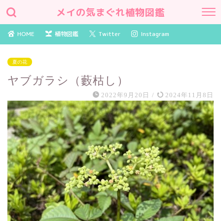
メイの気まぐれ植物図鑑
HOME
植物図鑑
Twitter
Instagram
夏の花
ヤブガラシ（藪枯し）
2022年9月20日
/
2024年11月8日