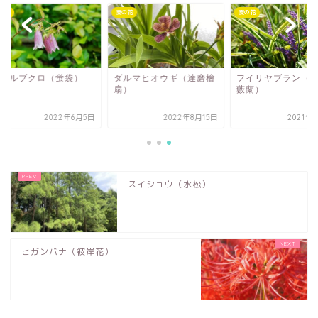
花
夏の花
夏の花
タルブクロ（蛍袋）
ダルマヒオウギ（達磨檜
フイリヤブラン（斑
扇）
藪蘭）
2022年6月5日
2022年8月15日
2021年1
スイショウ（水松）
ヒガンバナ（彼岸花）