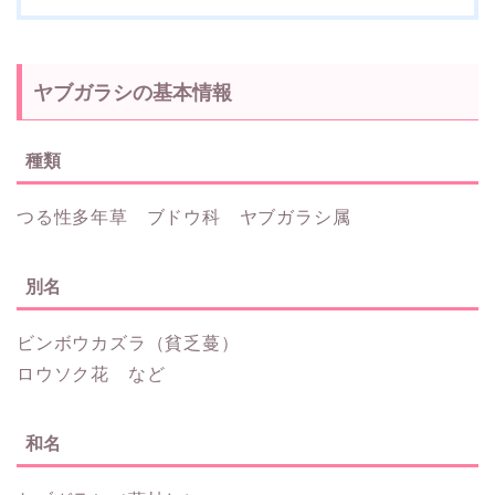
ヤブガラシの基本情報
種類
つる性多年草 ブドウ科 ヤブガラシ属
別名
ビンボウカズラ（貧乏蔓）
ロウソク花 など
和名