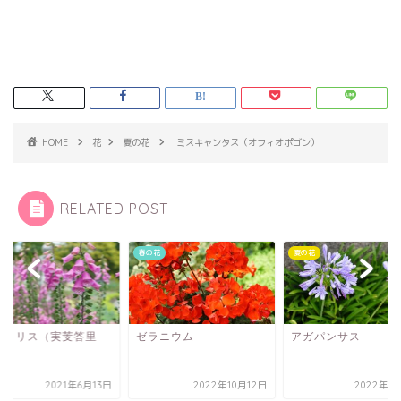
HOME
花
夏の花
ミスキャンタス（オフィオポゴン）
RELATED POST
花
春の花
夏の花
ギタリス（実芰答里
ゼラニウム
アガパンサス
）
2021年6月13日
2022年10月12日
2022年5