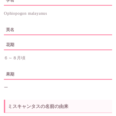
学名
Ophiopogon malayanus
英名
花期
６～８月頃
果期
ー
ミスキャンタスの名前の由来