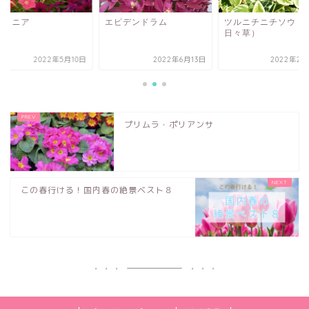
チュニア
エピデンドラム
ツルニチニチソウ（
日々草）
2022年5月10日
2022年6月13日
2022年2月
プリムラ・ポリアンサ
この春行ける！国内春の絶景ベスト８