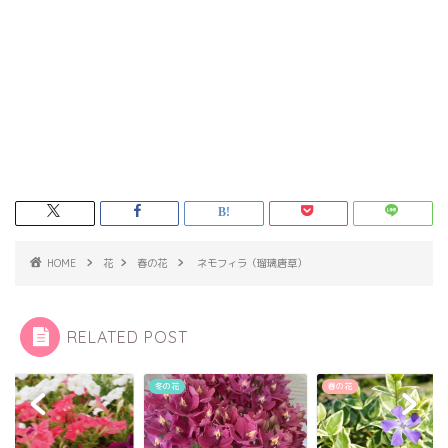
HOME
花
春の花
ネモフィラ（瑠璃唐草）
RELATED POST
花
冬の花
春の花