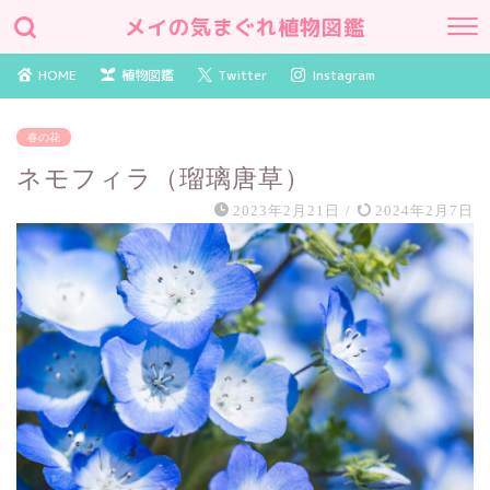
メイの気まぐれ植物図鑑
HOME
植物図鑑
Twitter
Instagram
春の花
ネモフィラ（瑠璃唐草）
2023年2月21日
/
2024年2月7日