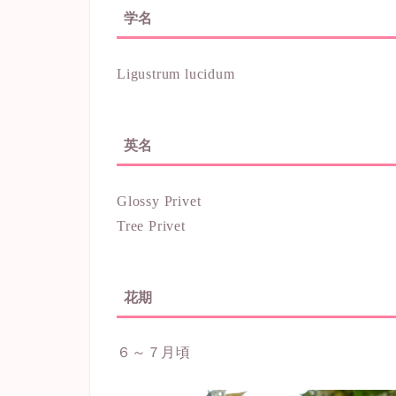
学名
Ligustrum lucidum
英名
Glossy Privet
Tree Privet
花期
６～７月頃