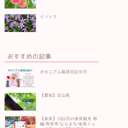
イソトマ
おすすめの記事
ボタニアム栽培日記Ⅲ①
【愛知】丈山苑
【奈良】1泊2日の奈良観光 前
編/長谷寺/ならまち/金魚ミュ