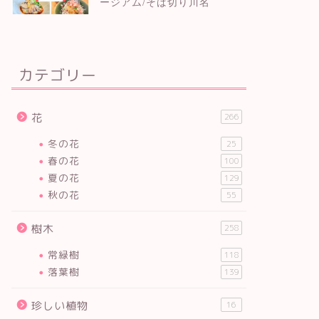
ージアム/そば切り川名
カテゴリー
花
266
冬の花
25
春の花
100
夏の花
129
秋の花
55
樹木
258
常緑樹
118
落葉樹
139
珍しい植物
16