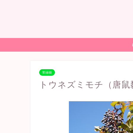
常緑樹
トウネズミモチ（唐鼠