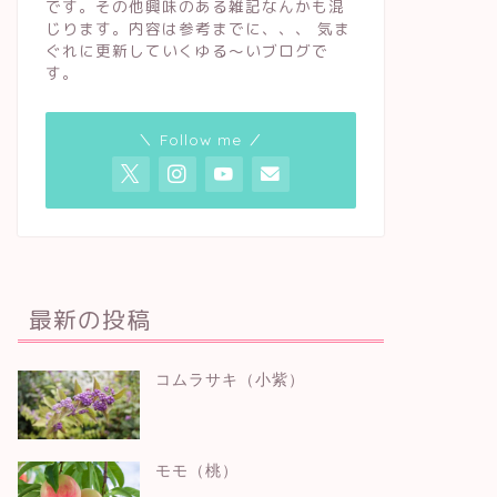
です。その他興味のある雑記なんかも混
じります。内容は参考までに、、、 気ま
ぐれに更新していくゆる〜いブログで
す。
＼ Follow me ／
最新の投稿
コムラサキ（小紫）
モモ（桃）