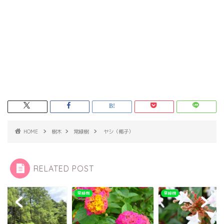
HOME
樹木
常緑樹
ヤシ（椰子）
RELATED POST
樹
常緑樹
常緑樹