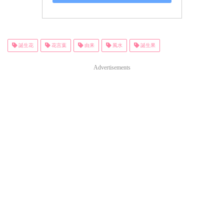
誕生花
花言葉
由来
風水
誕生果
Advertisements