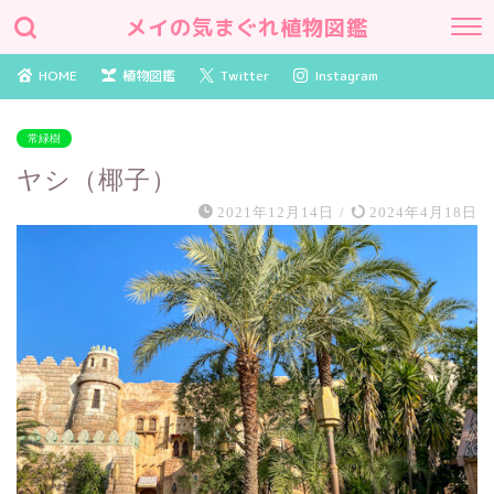
メイの気まぐれ植物図鑑
HOME
植物図鑑
Twitter
Instagram
常緑樹
ヤシ（椰子）
2021年12月14日
/
2024年4月18日