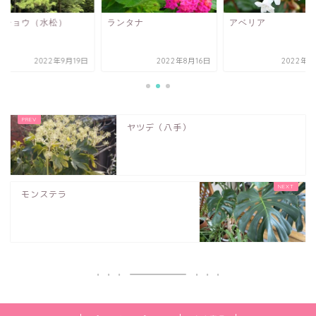
イショウ（水松）
ランタナ
アベリア
2022年9月19日
2022年8月16日
2022年7
ヤツデ（八手）
モンステラ