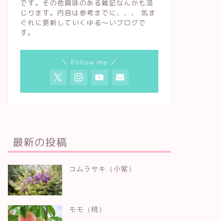
です。その他興味のある雑記なんかも混
じります。内容は参考までに、、、 気ま
ぐれに更新していくゆる〜いブログで
す。
＼ Follow me ／
最新の投稿
コムラサキ（小紫）
モモ（桃）