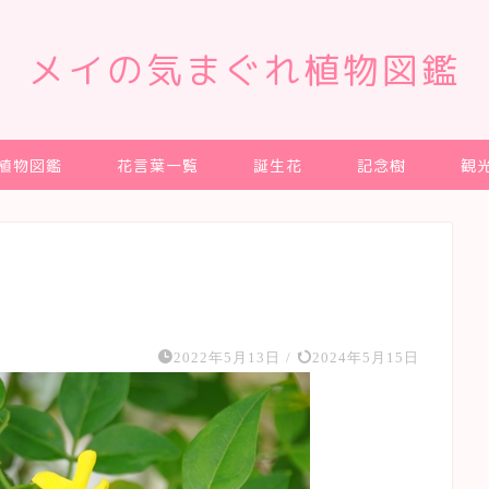
メイの気まぐれ植物図鑑
植物図鑑
花言葉一覧
誕生花
記念樹
観
2022年5月13日
/
2024年5月15日