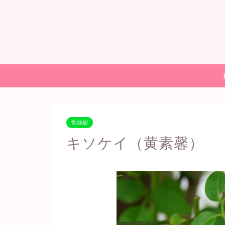
常緑樹
キソケイ（黄素馨）