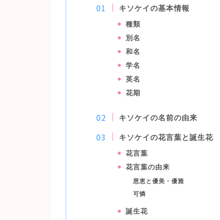
キソケイの基本情報
種類
別名
和名
学名
英名
花期
キソケイの名前の由来
キソケイの花言葉と誕生花
花言葉
花言葉の由来
恩恵と優美・優雅
可憐
誕生花