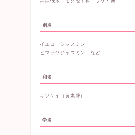
常緑低木 モクセイ科 ソケイ属
別名
イエロージャスミン
ヒマラヤジャスミン など
和名
キソケイ（黄素馨）
学名