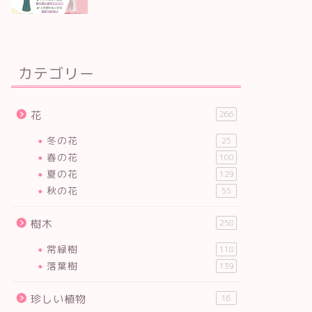
カテゴリー
花
266
冬の花
25
春の花
100
夏の花
129
秋の花
55
樹木
258
常緑樹
118
落葉樹
139
珍しい植物
16