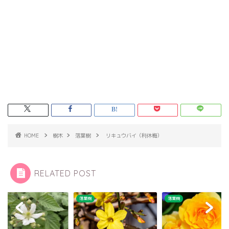
HOME
樹木
落葉樹
リキュウバイ（利休梅）
RELATED POST
樹
落葉樹
落葉樹