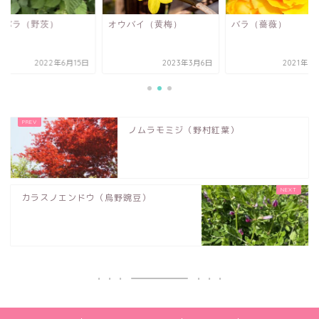
イバラ（野茨）
オウバイ（黄梅）
バラ（薔薇）
2022年6月15日
2023年3月6日
2021年5
ノムラモミジ（野村紅葉）
カラスノエンドウ（烏野豌豆）