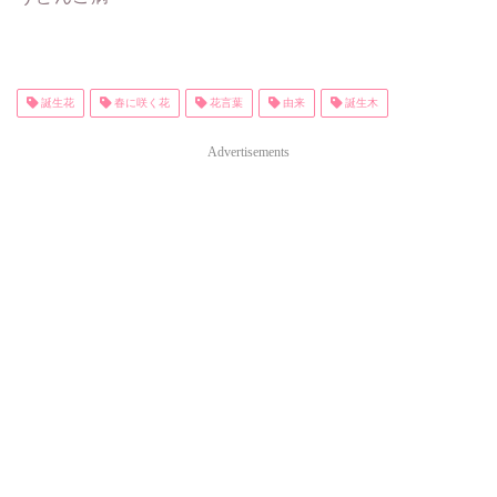
誕生花
春に咲く花
花言葉
由来
誕生木
Advertisements