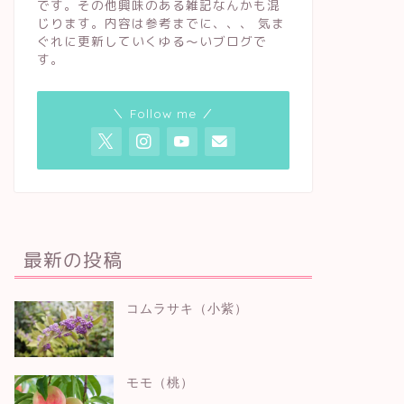
です。その他興味のある雑記なんかも混
じります。内容は参考までに、、、 気ま
ぐれに更新していくゆる〜いブログで
す。
＼ Follow me ／
最新の投稿
コムラサキ（小紫）
モモ（桃）