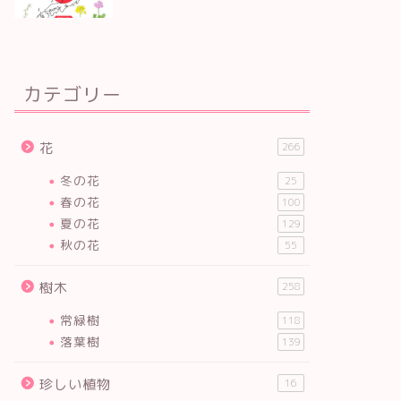
カテゴリー
花
266
冬の花
25
春の花
100
夏の花
129
秋の花
55
樹木
258
常緑樹
118
落葉樹
139
珍しい植物
16