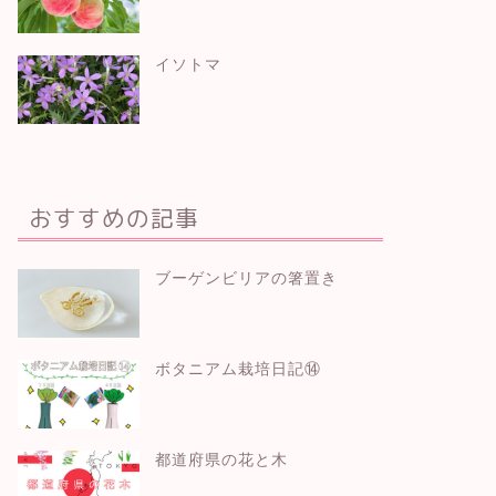
イソトマ
おすすめの記事
ブーゲンビリアの箸置き
ボタニアム栽培日記⑭
都道府県の花と木