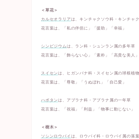
＜草花＞
カルセオラリア
は、キンチャクソウ科・キンチャ
花言葉は、「私の伴侶に」「援助」「幸福」
シンビジウム
は、ラン科・シュンラン属の多年草
花言葉は、「飾らない心」「素朴」「高貴な美人
スイセン
は、ヒガンバナ科・スイセン属の球根植
花言葉は、「尊敬」「うぬぼれ」「自己愛」
ハボタン
は、アブラナ科・アブラナ属の一年草
花言葉は、「祝福」「利益」「物事に動じない」
＜樹木＞
ソシンロウバイ
は、ロウバイ科・ロウバイ属の落