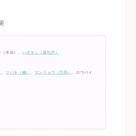
果
ン（水仙）、
ハボタン（葉牡丹）
）
、
ツバキ（椿）
、
マンリョウ（万両）
、ロウバイ