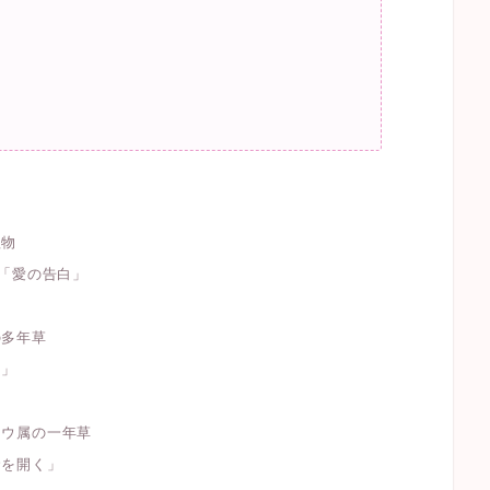
植物
」「愛の告白」
の多年草
出」
ソウ属の一年草
命を開く」