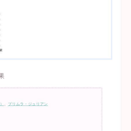
果
果
果
果
果
果
果
果
果
草）
、
プリムラ・ジュリアン