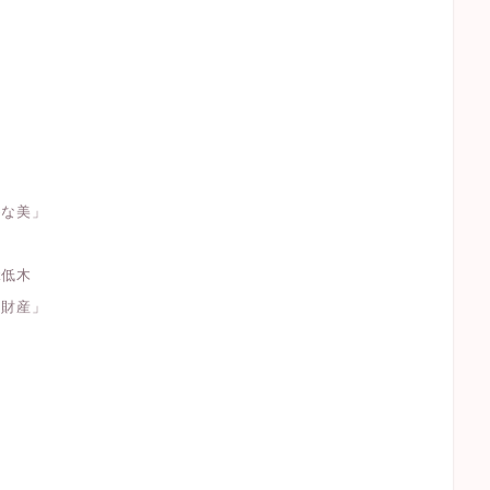
めな美」
緑低木
「財産」