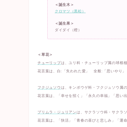
＜誕生木＞
クロマツ（黒松）
＜誕生果＞
ダイダイ（橙）
＜草花＞
チューリップ
は、ユリ科・チューリップ属の球根
花言葉は、白:「失われた愛」 全般:「思いやり
フクジュソウ
は、キンポウゲ科・フクジュソウ属
花言葉は、「幸せを招く」「永久の幸福」「思い
プリムラ・ジュリアン
は、サクラソウ科・サクラ
花言葉は、「快活」「青春の喜びと悲しみ」「運