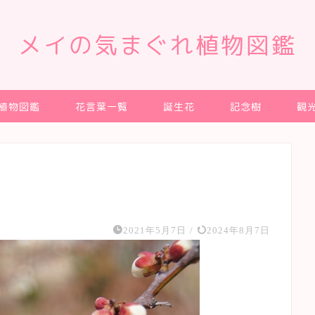
メイの気まぐれ植物図鑑
植物図鑑
花言葉一覧
誕生花
記念樹
観
2021年5月7日
/
2024年8月7日