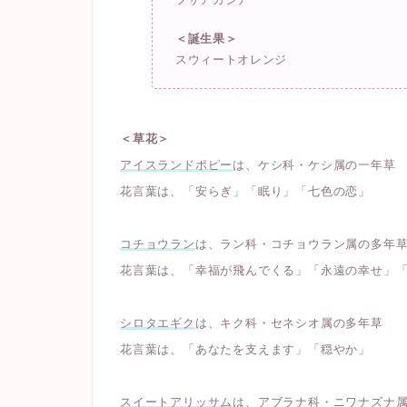
＜誕生果＞
スウィートオレンジ
＜草花＞
アイスランドポピー
は、ケシ科・ケシ属の一年草
花言葉は、「安らぎ」「眠り」「七色の恋」
コチョウラン
は、ラン科・コチョウラン属の多年
花言葉は、「幸福が飛んでくる」「永遠の幸せ」
シロタエギク
は、キク科・セネシオ属の多年草
花言葉は、「あなたを支えます」「穏やか」
スイートアリッサム
は、アブラナ科・ニワナズナ