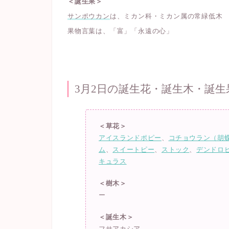
＜誕生果＞
サンポウカン
は、ミカン科・ミカン属の常緑低木
果物言葉は、「富」「永遠の心」
3月2日の誕生花・誕生木・誕生
＜草花＞
アイスランドポピー
、
コチョウラン（胡
ム
、
スイートピー
、
ストック
、
デンドロ
キュラス
＜樹木＞
ー
＜誕生木＞
フサアカシア