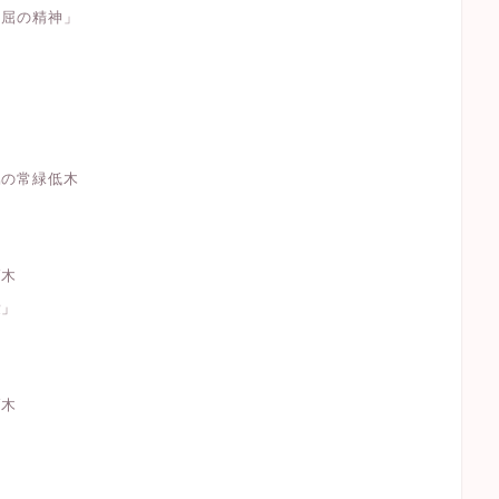
不屈の精神」
属の常緑低木
高木
愛」
高木