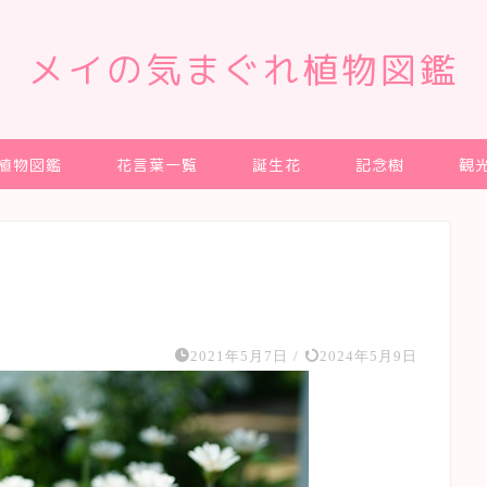
メイの気まぐれ植物図鑑
植物図鑑
花言葉一覧
誕生花
記念樹
観
2021年5月7日
/
2024年5月9日