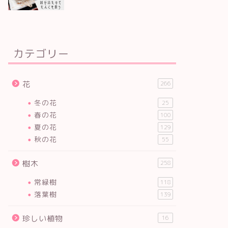
カテゴリー
花
266
冬の花
25
春の花
100
夏の花
129
秋の花
55
樹木
258
常緑樹
118
落葉樹
139
珍しい植物
16