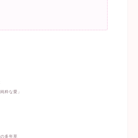
草
「純粋な愛」
属の多年草