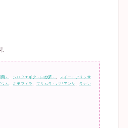
果
蝶蘭）
、
シロタエギク（白妙菊）
、
スイートアリッサ
ビウム
、
ネモフィラ
、
プリムラ・ポリアンサ
、
ラナン