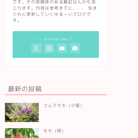
です。その他興味のある雑記なんかも混
じります。内容は参考までに、、、 気ま
ぐれに更新していくゆる〜いブログで
す。
＼ Follow me ／
最新の投稿
コムラサキ（小紫）
モモ（桃）