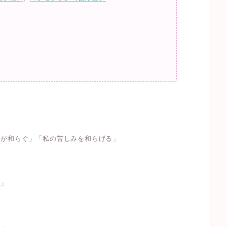
痛が和らぐ」「私の苦しみを和らげる」
せ」
い」