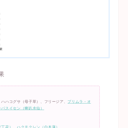
果
果
果
果
果
果
果
果
果
、ハハコグサ（母子草）、フリージア、
プリムラ・オ
ッパスイセン（喇叭水仙）
沈丁花）
、
ハクモクレン（白木蓮）