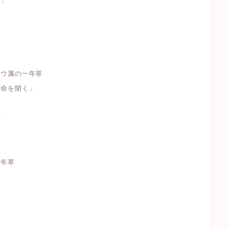
物
ソウ属の一年草
運命を開く」
草
多年草