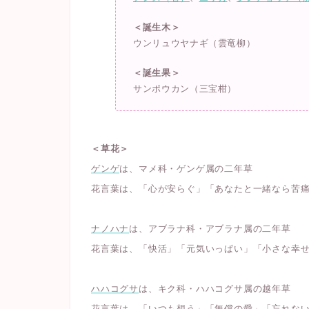
＜誕生木＞
ウンリュウヤナギ（雲竜柳）
＜誕生果＞
サンポウカン（三宝柑）
＜草花＞
ゲンゲ
は、マメ科・ゲンゲ属の二年草
花言葉は、「心が安らぐ」「あなたと一緒なら苦
ナノハナ
は、アブラナ科・アブラナ属の二年草
花言葉は、「快活」「元気いっぱい」「小さな幸
ハハコグサ
は、キク科・ハハコグサ属の越年草
花言葉は、「いつも想う」「無償の愛」「忘れな